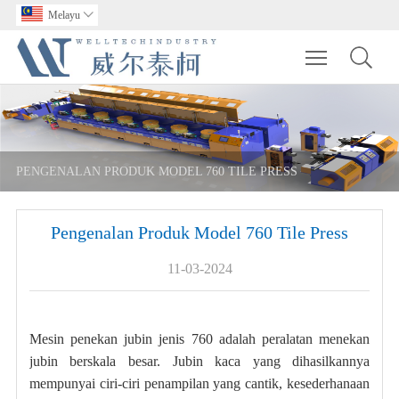
Melayu

Toggle main m
PENGENALAN PRODUK MODEL 760 TILE PRESS
Pengenalan Produk Model 760 Tile Press
11-03-2024
Mesin penekan jubin jenis 760 adalah peralatan menekan
jubin berskala besar. Jubin kaca yang dihasilkannya
mempunyai ciri-ciri penampilan yang cantik, kesederhanaan